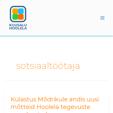
Skip
to
content
sotsiaaltöötaja
Külastus Mõdrikule andis uusi
Külastus
Mõdrikule
mõtteid Hoolela tegevuste
andis