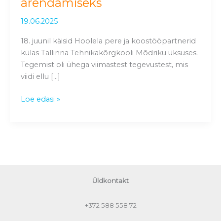
arendamiseks
uusi
mõtteid
19.06.2025
Hoolela
18. juunil käisid Hoolela pere ja koostööpartnerid
tegevuste
külas Tallinna Tehnikakõrgkooli Mõdriku üksuses.
arendamiseks
Tegemist oli ühega viimastest tegevustest, mis
viidi ellu […]
Loe edasi »
Üldkontakt
+372
588 558 72