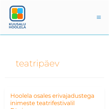
Skip
to
content
teatripäev
Hoolela osales erivajadustega
Hoolela
osales
inimeste teatrifestivalil
erivajadustega