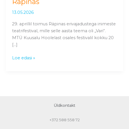
Räpinas
inimeste
teatrifestivalil
13.05.2026
Räpinas
29. aprillil toimus Räpinas erivajadustega inimeste
teatrifestival, mille selle aasta teema oli „Vari“.
MTÜ Kuusalu Hoolelast osales festivalil kokku 20
[…]
Loe edasi »
Üldkontakt
+372
588 558 72