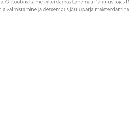
da. Oktoobris käime nikerdamas Lahemaa Pärimuskojas R
 valmistamine ja detsembris jõulupärja meisterdamine. 