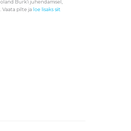
oland Burk’i juhendamisel,
Vaata pilte ja
loe lisaks siit