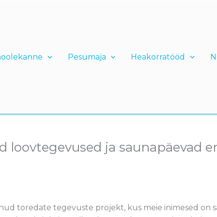
hoolekanne
Pesumaja
Heakorratööd
N
sed loovtegevused ja saunapäevad e
anud toredate tegevuste projekt, kus meie inimesed o