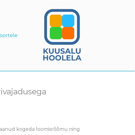
oortele
rivajadusega
n saanud kogeda loomisrõõmu ning