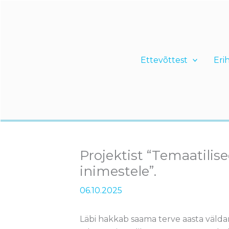
Skip
to
content
Ettevõttest
Eri
Projektist “Temaatili
inimestele”.
06.10.2025
Läbi hakkab saama terve aasta väld