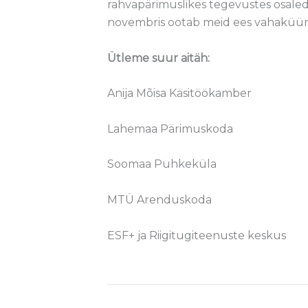
rahvapärimuslikes tegevustes osale
novembris ootab meid ees vahaküünla
Ütleme suur aitäh:
Anija Mõisa Käsitöökamber
Lahemaa Pärimuskoda
Soomaa Puhkeküla
MTÜ Arenduskoda
ESF+ ja Riigitugiteenuste keskus