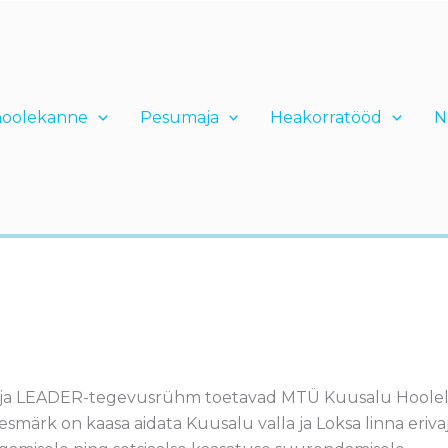
hoolekanne
Pesumaja
Heakorratööd
N
oja LEADER-tegevusrühm toetavad MTÜ Kuusalu Hoolelat
smärk on kaasa aidata Kuusalu valla ja Loksa linna erivaj