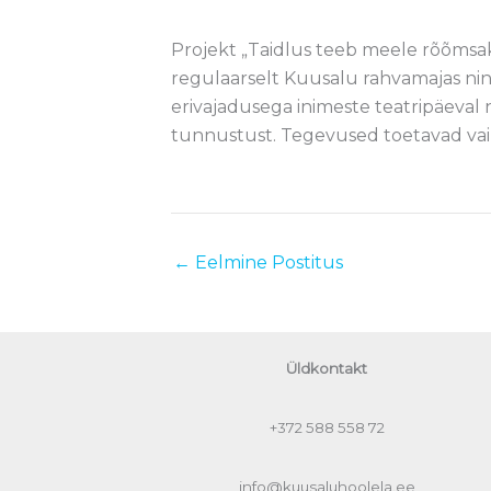
Projekt „Taidlus teeb meele rõõmsak
regulaarselt Kuusalu rahvamajas nin
erivajadusega inimeste teatripäeval 
tunnustust. Tegevused toetavad vai
←
Eelmine Postitus
Üldkontakt
+372
588 558 72
info@kuusaluhoolela.ee