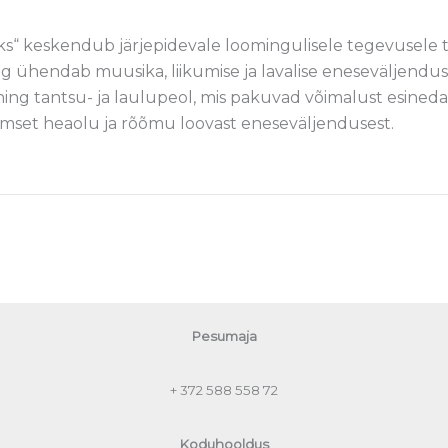
s“ keskendub järjepidevale loomingulisele tegevusele t
g ühendab muusika, liikumise ja lavalise eneseväljenduse
ning tantsu- ja laulupeol, mis pakuvad võimalust esined
mset heaolu ja rõõmu loovast eneseväljendusest.
Pesumaja
+ 372 588 558 72
Koduhooldus