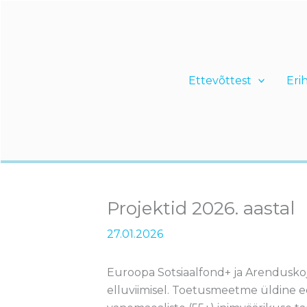
Skip
to
content
Ettevõttest
Eri
Projektid 2026. aastal
27.01.2026
Euroopa Sotsiaalfond+ ja Arendusk
elluviimisel. Toetusmeetme üldine ee