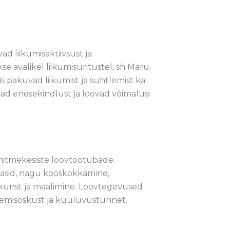
 liikumisaktiivsust ja
 avalikel liikumisüritustel, sh Maru
s pakuvad liikumist ja suhtlemist ka
vad enesekindlust ja loovad võimalusi
mitmekesiste loovtöötubade.
asid, nagu kooskokkamine,
ilikunst ja maalimine. Loovtegevused
lemisoskust ja kuuluvustunnet.