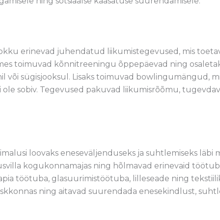
agamisele ning sotsiaalse kaasatuse suurendamisele.
kku erinevad juhendatud liikumistegevused, mis toetavad
mes toimuvad kõnnitreeningu õppepäevad ning osaletakse
onil või sügisjooksul. Lisaks toimuvad bowlingumängud, mi
t ei ole sobiv. Tegevused pakuvad liikumisrõõmu, tugevda
malusi loovaks eneseväljenduseks ja suhtlemiseks läbi 
villa kogukonnamajas ning hõlmavad erinevaid töötub
apia töötuba, glasuurimistöötuba, lilleseade ning teksti
skkonnas ning aitavad suurendada enesekindlust, suht