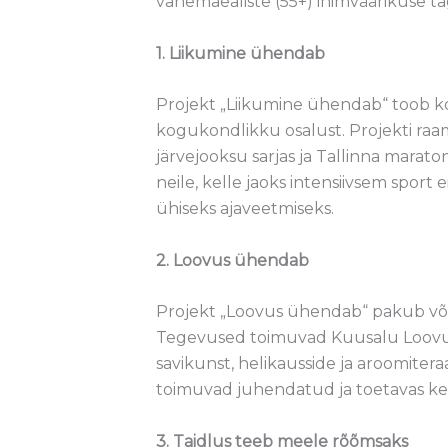
vanemaealiste (55+) inimväärikuse t
1. Liikumine ühendab
Projekt „Liikumine ühendab“ toob ko
kogukondlikku osalust. Projekti raa
järvejooksu sarjas ja Tallinna marat
neile, kelle jaoks intensiivsem spor
ühiseks ajaveetmiseks.
2. Loovus ühendab
Projekt „Loovus ühendab“ pakub või
Tegevused toimuvad Kuusalu Loovus
savikunst, helikausside ja aroomitera
toimuvad juhendatud ja toetavas ke
3. Taidlus teeb meele rõõmsaks